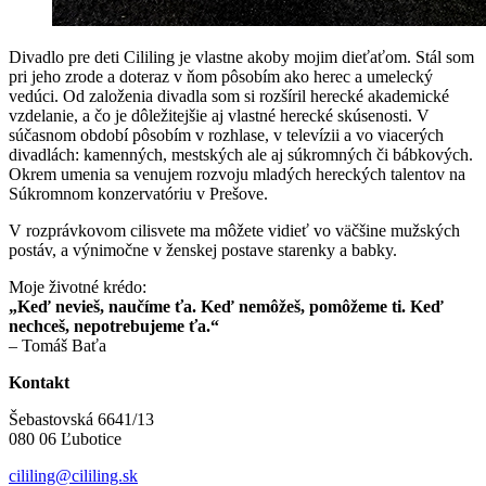
Divadlo pre deti Cililing je vlastne akoby mojim dieťaťom. Stál som
pri jeho zrode a doteraz v ňom pôsobím ako herec a umelecký
vedúci. Od založenia divadla som si rozšíril herecké akademické
vzdelanie, a čo je dôležitejšie aj vlastné herecké skúsenosti. V
súčasnom období pôsobím v rozhlase, v televízii a vo viacerých
divadlách: kamenných, mestských ale aj súkromných či bábkových.
Okrem umenia sa venujem rozvoju mladých hereckých talentov na
Súkromnom konzervatóriu v Prešove.
V rozprávkovom cilisvete ma môžete vidieť vo väčšine mužských
postáv, a výnimočne v ženskej postave starenky a babky.
Moje životné krédo:
„Keď nevieš, naučíme ťa. Keď nemôžeš, pomôžeme ti. Keď
nechceš, nepotrebujeme ťa.“
– Tomáš Baťa
Kontakt
Šebastovská 6641/13
080 06 Ľubotice
cililing@cililing.sk